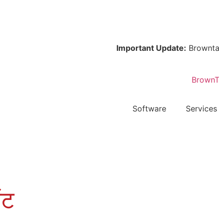
Important Update:
Browntape is
Software
Services
ेंट